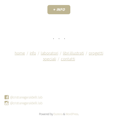
+
INFO
. . .
home
/
info
/
laboratori
/
libri illustrati
/
progetti
speciali
/
contatti
@cristianegeraldelli.lab
@cristianegeraldelli.lab
Powered by
Esotera
&
WordPress
.